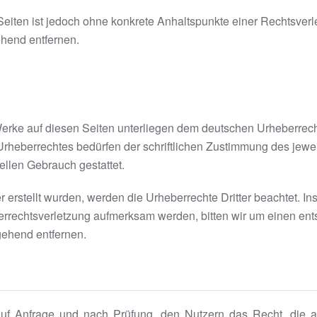
n Seiten ist jedoch ohne konkrete Anhaltspunkte einer Rechtsve
hend entfernen.
 Werke auf diesen Seiten unterliegen dem deutschen Urheberrecht
rheberrechtes bedürfen der schriftlichen Zustimmung des jewe
iellen Gebrauch gestattet.
er erstellt wurden, werden die Urheberrechte Dritter beachtet. I
berrechtsverletzung aufmerksam werden, bitten wir um einen e
gehend entfernen.
f Anfrage und nach Prüfung, den Nutzern das Recht, die auf 