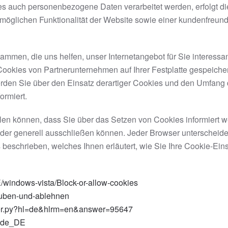
s auch personenbezogene Daten verarbeitet werden, erfolgt die
möglichen Funktionalität der Website sowie einer kundenfreund
mmen, die uns helfen, unser Internetangebot für Sie interessa
ookies von Partnerunternehmen auf Ihrer Festplatte gespeichert
en Sie über den Einsatz derartiger Cookies und den Umfang de
ormiert.
tellen können, dass Sie über das Setzen von Cookies informier
er generell ausschließen können. Jeder Browser unterscheidet s
 beschrieben, welches Ihnen erläutert, wie Sie Ihre Cookie-Ein
/windows-vista/Block-or-allow-cookies
lauben-und-ablehnen
swer.py?hl=de&hlrm=en&answer=95647
e=de_DE