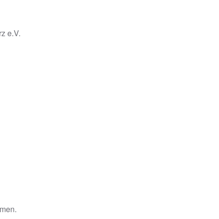
z e.V.
hmen.