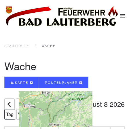
Zum Hauptinhalt springen
STARTSEITE
WACHE
Wache
KARTE
ROUTENPLANER
August 8 2026
Heute
Tag
Woche
Monat
Jahr