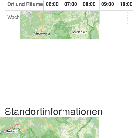
00
Ort und Räume
04:00
05:00
06:00
07:00
08:00
09:00
10:00
Wache
Standortinformationen
STADT
Braunshausen