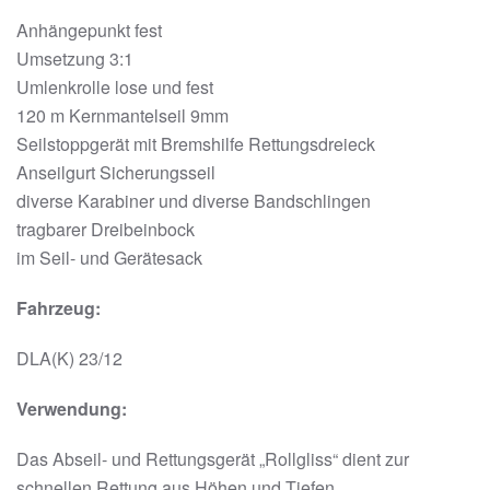
Anhängepunkt fest
Umsetzung 3:1
Umlenkrolle lose und fest
120 m Kernmantelseil 9mm
Seilstoppgerät mit Bremshilfe Rettungsdreieck
Anseilgurt Sicherungsseil
diverse Karabiner und diverse Bandschlingen
tragbarer Dreibeinbock
im Seil- und Gerätesack
Fahrzeug:
DLA(K) 23/12
Verwendung:
Das Abseil- und Rettungsgerät „Rollgliss“ dient zur
schnellen Rettung aus Höhen und Tiefen.