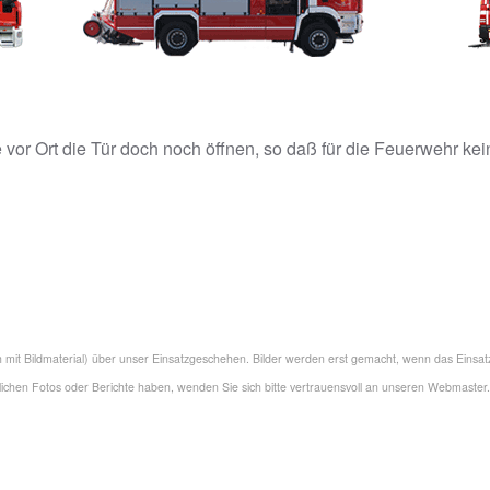
 vor Ort die Tür doch noch öffnen, so daß für die Feuerwehr ke
uch mit Bildmaterial) über unser Einsatzgeschehen. Bilder werden erst gemacht, wenn das Einsa
ntlichen Fotos oder Berichte haben, wenden Sie sich bitte vertrauensvoll an unseren Webmaster.