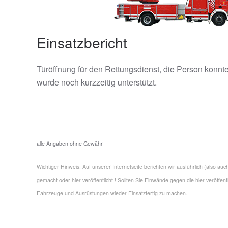
Einsatzbericht
Türöffnung für den Rettungsdienst, die Person konnte
wurde noch kurzzeitig unterstützt.
alle Angaben ohne Gewähr
Wichtiger Hinweis: Auf unserer Internetseite berichten wir ausführlich (also a
gemacht oder hier veröffentlicht ! Sollten Sie Einwände gegen die hier veröffe
Fahrzeuge und Ausrüstungen wieder Einsatzfertig zu machen.