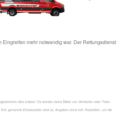
in Eingreifen mehr notwendig war. Der Rettungsdienst
tzgeschehen dies zulässt ! Es werden keine Bilder von Verletzten oder Toten
 Evtl. genannte Einsatzzeiten sind ca. Angaben ohne evtl. Rüstzeiten, um die