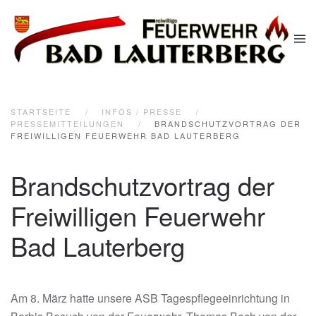
Zum Hauptinhalt springen
STARTSEITE
INFOS / PRESSE
PRESSEMITTEILUNGEN
BRANDSCHUTZVORTRAG DER
FREIWILLIGEN FEUERWEHR BAD LAUTERBERG
Brandschutzvortrag der
Freiwilligen Feuerwehr
Bad Lauterberg
Am 8. März hatte unsere ASB Tagespflegeeinrichtung in