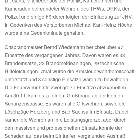
Dr. Gans, Mitglieder aus der Politik, Kamerdinnen und
Kameraden befreundeter Wehren, des THWs, DRKs, der
Polizei und einige Förderer folgten der Einladung zur JHV.
In Gedenken des Verstorbenen Michael Karl-Heinz Höche
wurde eine Gedenkminute gehalten.
Ortsbrandmeister Bernd Wiedemann berichtet über 97
Einsätze des vergangenen Jahres. Davon waren es 33
Brandeinsätze, 23 Brandmeldeanlagen, 29 technische
Hilfeleistungen. 7mal wurde die Kreisfeuerwehrbereitschaft
unterstützt und 3 sonstige Einsätze waren zu bewältigen.
Die Feuerwehr hatte zwei große Einsätze abzuarbeiten.
Am 30.11. kam es zu einem Großbrand an der kleinen
Schanzenstrasse. Es waren alle Ortswehren, sowie die
Löschzüge Herzberg und Bad Sachsa im Einsatz. Dabei
kamen die Wehren an ihre Leistungsgrenze, aber durch
den massiven und professionellen Einsatz konnte der
Schaden auf das beim Eintreffen vorgefunden Ausmaß