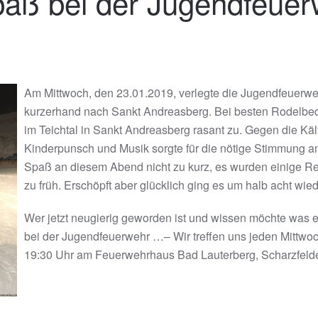
paß bei der Jugendfeue
Am Mittwoch, den 23.01.2019, verlegte die Jugendfeuerwe
kurzerhand nach Sankt Andreasberg. Bei besten Rodelbedi
im Teichtal in Sankt Andreasberg rasant zu. Gegen die Kä
Kinderpunsch und Musik sorgte für die nötige Stimmung 
Spaß an diesem Abend nicht zu kurz, es wurden einige Re
zu früh. Erschöpft aber glücklich ging es um halb acht wi
Wer jetzt neugierig geworden ist und wissen möchte was e
bei der Jugendfeuerwehr …– Wir treffen uns jeden Mittwoc
19:30 Uhr am Feuerwehrhaus Bad Lauterberg, Scharzfelde