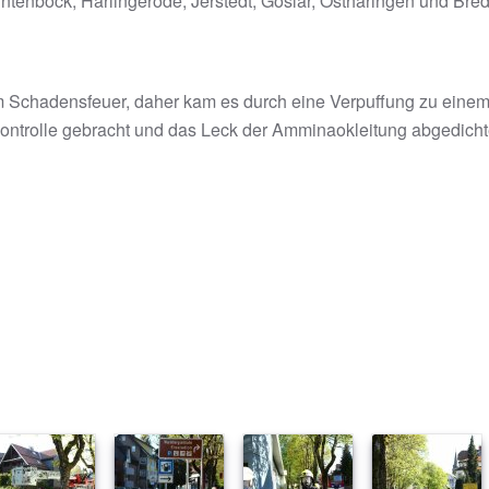
tenbock, Harlingerode, Jerstedt, Goslar, Ostharingen und Bre
 Schadensfeuer, daher kam es durch eine Verpuffung zu einem
ontrolle gebracht und das Leck der Amminaokleitung abgedicht