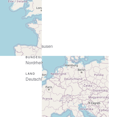
STADT
Braunshausen
BUNDESLAND
Nordrhein-Westfalen
LAND
Deutschland