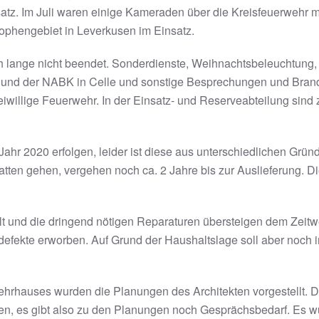
atz. Im Juli waren einige Kameraden über die Kreisfeuerweh
rophengebiet in Leverkusen im Einsatz.
ch lange nicht beendet. Sonderdienste, Weihnachtsbeleuchtung
 und der NABK in Celle und sonstige Besprechungen und Bran
willige Feuerwehr. In der Einsatz- und Reserveabteilung sind zu
Jahr 2020 erfolgen, leider ist diese aus unterschiedlichen Gründ
ten gehen, vergehen noch ca. 2 Jahre bis zur Auslieferung. Die
alt und die dringend nötigen Reparaturen übersteigen dem Zei
defekte erworben. Auf Grund der Haushaltslage soll aber noch
rhauses wurden die Planungen des Architekten vorgestellt. Di
men, es gibt also zu den Planungen noch Gesprächsbedarf. Es w