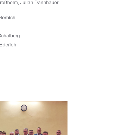
roßheim, Julian Dannhauer
Herbich
Schafberg
Ederleh